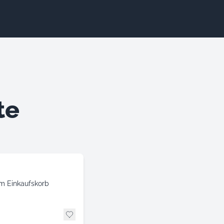
te
im Einkaufskorb