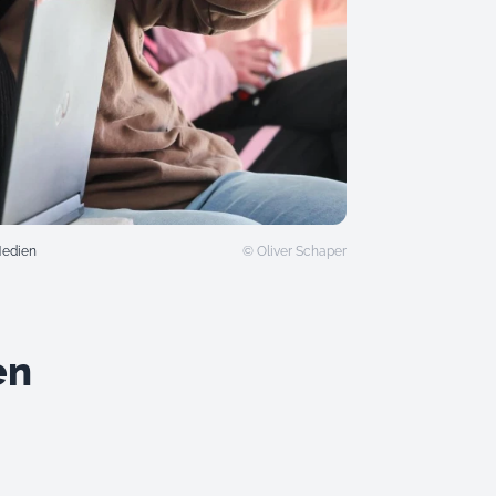
Medien
© Oliver Schaper
en