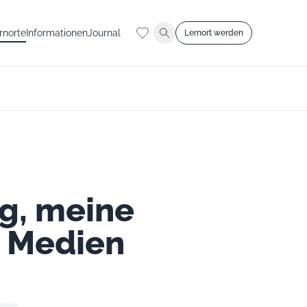
rnorte
Informationen
Journal
Lernort werden
g, meine
t Medien