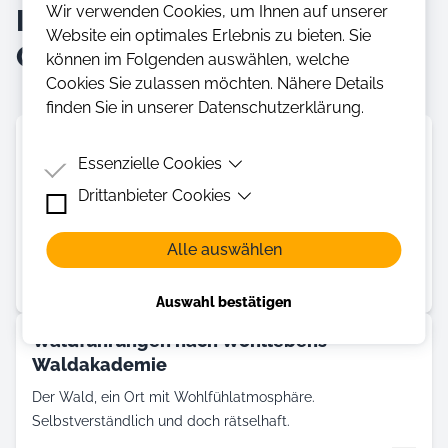
Wir verwenden Cookies, um Ihnen auf unserer
Lernangebote an diesem
Website ein optimales Erlebnis zu bieten. Sie
Ort
können im Folgenden auswählen, welche
Cookies Sie zulassen möchten. Nähere Details
finden Sie in unserer Datenschutzerklärung.
Mit den Waldmeistern die Natur des
Essenzielle Cookies
Ruhrgebiets erleben
Drittanbieter Cookies
Essenzielle Cookies sind Cookies, welche für die
Erstaunliche Dinge geschehen im Wald: Lasst sie uns
ordnungsgemäße Funktion der Website benötigt
gemeinsam erkunden und eine gute Zeit in unserer Natur
Drittanbieter Cookies sind Cookies, die
werden.
verbringen.
Alle auswählen
Drittanbieter-Software setzen, um Funktionen wie
Youtube oder Vimeo Videos zu ermöglichen.
Umwelt und Natur
Auswahl bestätigen
Waldführungen nach Wohllebens
Waldakademie
Der Wald, ein Ort mit Wohlfühlatmosphäre.
Selbstverständlich und doch rätselhaft.