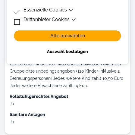
Jahrgangsstufen 5–7
Jahrgangsstufen 8–10
Essenzielle Cookies
Jahrgangsstufen 11–13
Drittanbieter Cookies
Essenzielle Cookies sind Cookies, welche für die
Dauer
ordnungsgemäße Funktion der Website benötigt
90 Minuten
Drittanbieter Cookies sind Cookies, die
werden.
Alle auswählen
Drittanbieter-Software setzen, um Funktionen wie
Teilnehmerzahl
Youtube oder Vimeo Videos zu ermöglichen.
10-100
Auswahl bestätigen
Kosten
210 Euro für Kinder von Kitas und Schulklassen (Alter der
Gruppe bitte unbedingt angeben.) [20 Kinder, inklusive 2
Betreuungspersonen] Jedes weitere Kind zahlt 10,50 Euro
Jeder weitere Erwachsene zahlt 14 Euro
Rollstuhlgerechtes Angebot
Ja
Sanitäre Anlagen
Ja