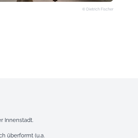
© Dietrich Fischer
er Innenstadt.
ch überformt (u.a.