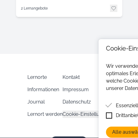
2 Lernangebote
Cookie-Ein
Wir verwenden
optimales Erl
Lernorte
Kontakt
welche Cookie
unserer Daten
Informationen
Impressum
Journal
Datenschutz
Essenziel
Lernort werden
Cookie-Einstellungen
Drittanbi
Essenziell
Funktion d
Drittanbiet
Alle auswä
um Funktio