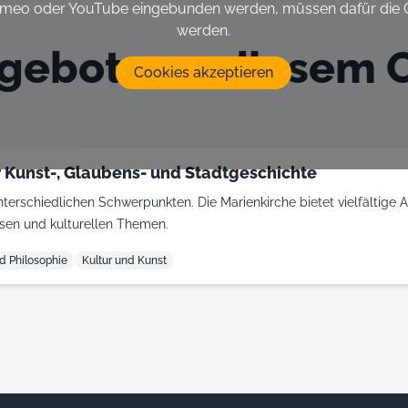
imeo oder YouTube eingebunden werden, müssen dafür die C
werden.
gebote an diesem O
Cookies akzeptieren
er Kunst-, Glaubens- und Stadtgeschichte
terschiedlichen Schwerpunkten. Die Marienkirche bietet vielfältige
iösen und kulturellen Themen.
nd Philosophie
Kultur und Kunst