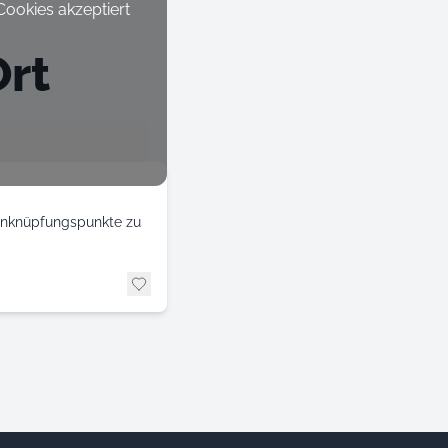
ookies akzeptiert
rt
 Anknüpfungspunkte zu