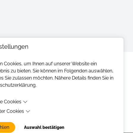
stellungen
 Cookies, um Ihnen auf unserer Website ein
ebnis zu bieten. Sie können im Folgenden auswählen,
s Sie zulassen möchten. Nähere Details finden Sie in
schutzerklärung.
le Cookies
eter Cookies
e Cookies sind Cookies, welche für die ordnungsgemäße
er Website benötigt werden.
er Cookies sind Cookies, die Drittanbieter-Software setzen,
hlen
nen wie Youtube oder Vimeo Videos zu ermöglichen.
Auswahl bestätigen