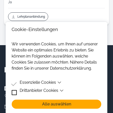
Ja
Lehrplananbindung
Cookie-Einstellungen
Wir verwenden Cookies, um Ihnen auf unserer
Website ein optimales Erlebnis zu bieten. Sie
können im Folgenden auswählen, welche
Cookies Sie zulassen möchten. Nähere Details
Kontakt
finden Sie in unserer Datenschutzerklärung.
Essenzielle Cookies
DASA Arbeitswelt Ausstellung
Drittanbieter Cookies
Essenzielle Cookies sind Cookies, welche für die
ordnungsgemäße Funktion der Website benötigt
0231 90712565
Drittanbieter Cookies sind Cookies, die
werden.
Alle auswählen
Drittanbieter-Software setzen, um Funktionen wie
Hoffmann.A@baua.bund.de
Youtube oder Vimeo Videos zu ermöglichen.