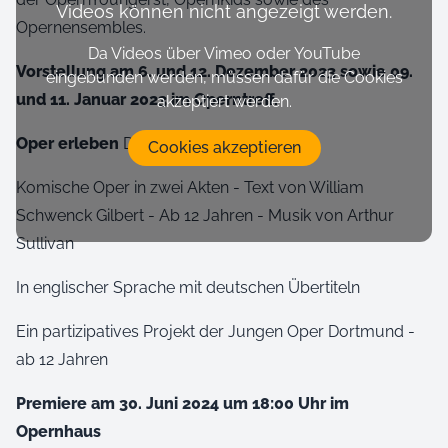
Videos können nicht angezeigt werden.
Opernensembles.
Da Videos über Vimeo oder YouTube
Vorstellung am 6. und 12. Dezember 2023 sowie 09.
eingebunden werden, müssen dafür die Cookies
und 11. Januar 2023 im Operntreff.
akzeptiert werden.
Oper erleben
Die Piraten von Penzance
Cookies akzeptieren
Komische Oper in zwei Akten - Text von William
Schwenck Gilbert - Ab 12 Jahren - Musik von Arthur
Sullivan
In englischer Sprache mit deutschen Übertiteln
Ein partizipatives Projekt der Jungen Oper Dortmund -
ab 12 Jahren
Premiere am 30. Juni 2024 um 18:00 Uhr im
Opernhaus