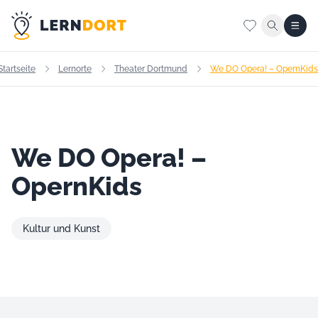
Startseite
Lernorte
Theater Dortmund
We DO Opera! – OpernKids
We DO Opera! –
OpernKids
Kultur und Kunst