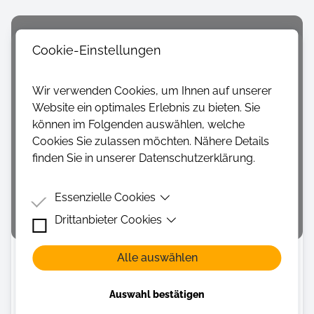
Cookie-Einstellungen
Geeignete Fächer
Musik
Videos können nicht angezeigt werden.
Wir verwenden Cookies, um Ihnen auf unserer
Altersgruppe
Website ein optimales Erlebnis zu bieten. Sie
Da Videos über Vimeo oder YouTube
Jahrgangsstufen 1-4
Jahrgangsstufen 5–7
eingebunden werden, müssen dafür die Cookies
können im Folgenden auswählen, welche
Jahrgangsstufen 8–10
Cookies Sie zulassen möchten. Nähere Details
akzeptiert werden.
Dauer
finden Sie in unserer Datenschutzerklärung.
–
Cookies akzeptieren
Teilnehmerzahl
Essenzielle Cookies
–
Drittanbieter Cookies
Essenzielle Cookies sind Cookies, welche für die
ordnungsgemäße Funktion der Website benötigt
Kosten
Drittanbieter Cookies sind Cookies, die
werden.
Kostenloses Angebot
Alle auswählen
Drittanbieter-Software setzen, um Funktionen wie
Youtube oder Vimeo Videos zu ermöglichen.
Rollstuhlgerechtes Angebot
Auswahl bestätigen
–